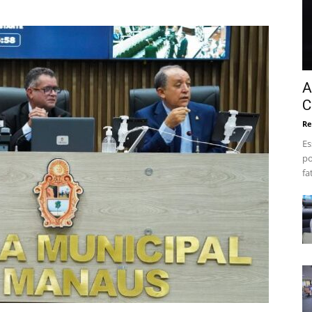
A
C
Re
Es
po
fa