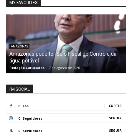
MY FAVORITES
AMAZONAS
Amazonas pode ter Selo Fiscal de Controle da
água potável
Redação Cutucadas
-
7 de agosto de 2026
R
I'M SOCIAL
CURTIR
0
Fãs
SEGUIR
0
Seguidores
SEGUIR
0
Seguidores