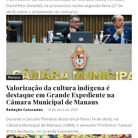
David Reis (Avante), se pronunciou nesta segunda-feira (27 de
abril) sobre o andamento do concurso...
Manaus
Valorização da cultura indígena é
destaque em Grande Expediente na
Câmara Municipal de Manaus
Redação Cutucadas
-
14 de abril de 2026
Durante a Sessão Plenária desta terça-feira (14 de abril), na
Câmara Municipal de Manaus (CMM), o vereador Professor Samuel
(PSD) destacou, no Grande Expediente,...