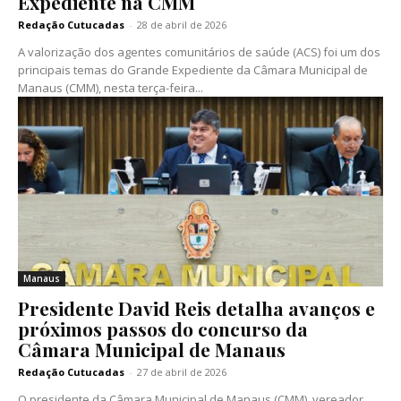
Expediente na CMM
Redação Cutucadas
-
28 de abril de 2026
A valorização dos agentes comunitários de saúde (ACS) foi um dos
principais temas do Grande Expediente da Câmara Municipal de
Manaus (CMM), nesta terça-feira...
Manaus
Presidente David Reis detalha avanços e
próximos passos do concurso da
Câmara Municipal de Manaus
Redação Cutucadas
-
27 de abril de 2026
O presidente da Câmara Municipal de Manaus (CMM), vereador