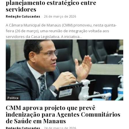
planejamento estratégico entre
servidores
Redação Cutucadas
-
26 de março de 2026
A Câmara Municipal de Manaus (CMM) promoveu, nesta quinta-
feira (26 de março), uma reunião de integração voltada aos
servidores da Casa Legislativa. A iniciativa...
Política
CMM aprova projeto que prevê
indenização para Agentes Comunitários
de Saúde em Manaus
Redação Cutucadas
-
24 de março de 2026