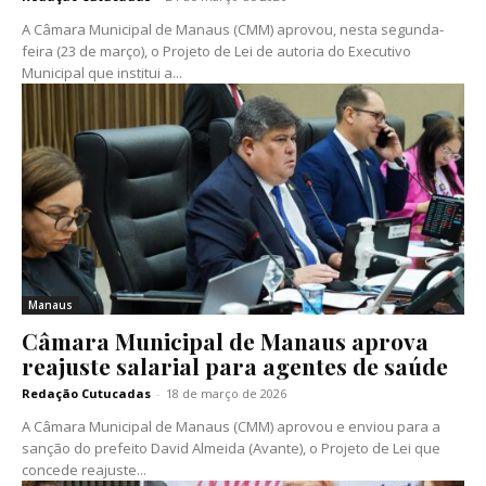
A Câmara Municipal de Manaus (CMM) aprovou, nesta segunda-
feira (23 de março), o Projeto de Lei de autoria do Executivo
Municipal que institui a...
Manaus
Câmara Municipal de Manaus aprova
reajuste salarial para agentes de saúde
Redação Cutucadas
-
18 de março de 2026
A Câmara Municipal de Manaus (CMM) aprovou e enviou para a
sanção do prefeito David Almeida (Avante), o Projeto de Lei que
concede reajuste...