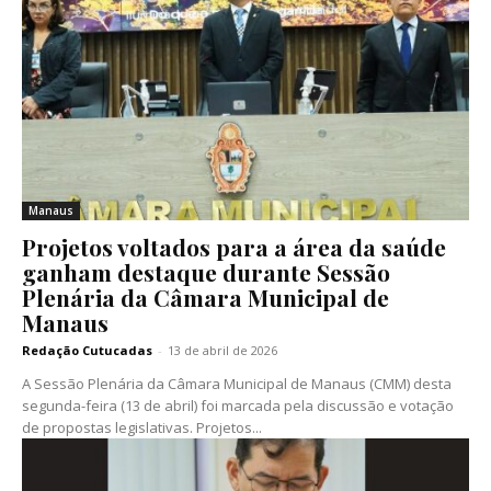
Manaus
Projetos voltados para a área da saúde
ganham destaque durante Sessão
Plenária da Câmara Municipal de
Manaus
Redação Cutucadas
-
13 de abril de 2026
A Sessão Plenária da Câmara Municipal de Manaus (CMM) desta
segunda-feira (13 de abril) foi marcada pela discussão e votação
de propostas legislativas. Projetos...