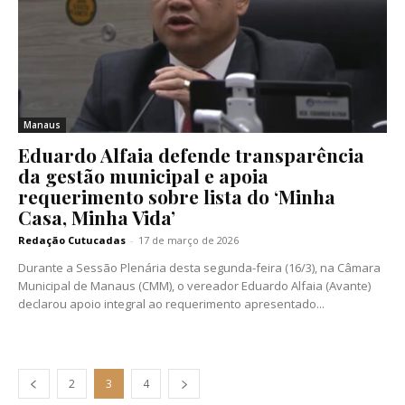
Manaus
Eduardo Alfaia defende transparência
da gestão municipal e apoia
requerimento sobre lista do ‘Minha
Casa, Minha Vida’
Redação Cutucadas
-
17 de março de 2026
Durante a Sessão Plenária desta segunda-feira (16/3), na Câmara
Municipal de Manaus (CMM), o vereador Eduardo Alfaia (Avante)
declarou apoio integral ao requerimento apresentado...
2
3
4